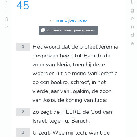
r
45
l
i
g
g
e
← naar Bijbel index
e
n
Kopieëer weergave openen
d
e
Het woord dat de profeet Jeremia
1
gesproken heeft tot Baruch, de
zoon van Neria, toen hij deze
woorden uit de mond van Jeremia
op een boekrol schreef, in het
vierde jaar van Jojakim, de zoon
van Josia, de koning van Juda:
Zo zegt de HEERE, de God van
2
Israël, tegen u, Baruch:
U zegt: Wee mij toch, want de
3