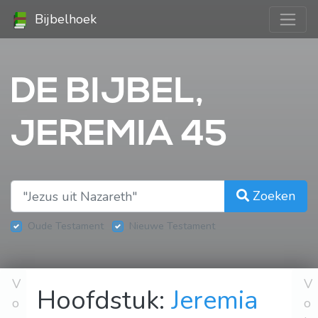
Bijbelhoek
DE BIJBEL,
JEREMIA 45
Zoeken
Oude Testament
Nieuwe Testament
V
V
Hoofdstuk:
Jeremia
o
o