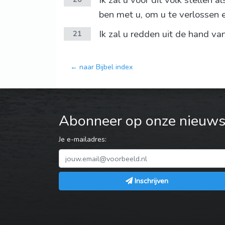
Ik zal u vóór dit volk stellen
ben met u, om u te verlossen 
Ik zal u redden uit de hand v
21
← naar Bijbel index
Abonneer op onze nieuwsb
Je e-mailadres:
Inschrijven