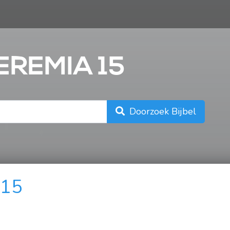
n
EREMIA 15
Doorzoek Bijbel
 15