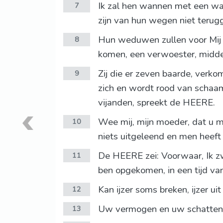
Ik zal hen wannen met een wan 
7
zijn van hun wegen niet terug
Hun weduwen zullen voor Mij t
8
komen, een verwoester, midden
Zij die er zeven baarde, verko
9
zich en wordt rood van schaam
vijanden, spreekt de HEERE.
Wee mij, mijn moeder, dat u m
10
niets uitgeleend en men heeft 
De HEERE zei: Voorwaar, Ik zw
11
ben opgekomen, in een tijd van
Kan ijzer soms breken, ijzer ui
12
Uw vermogen en uw schatten za
13