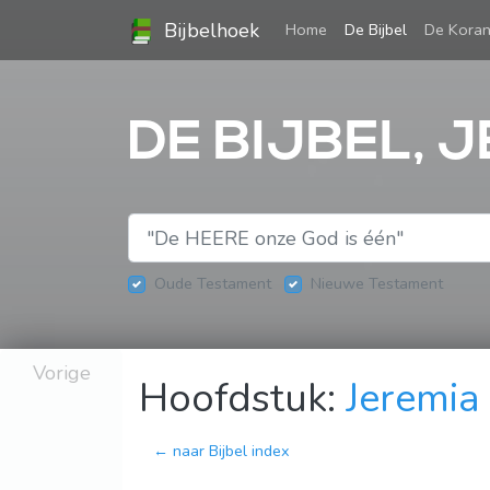
Bijbelhoek
(current)
Home
De Bijbel
De Kora
DE BIJBEL, J
Oude Testament
Nieuwe Testament
Vorige
Hoofdstuk:
Jeremia
← naar Bijbel index