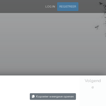
LOG IN
REGISTREER
Volgend
e
Kopieëer weergave openen