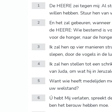
De HEERE zei tegen mij: Al st
1
willen hebben. Stuur hen van 
En het zal gebeuren, wanneer
2
de HEERE: Wie bestemd is voo
voor de honger, naar de honge
Ik zal hen op vier manieren s
3
slepen, door de vogels in de l
Ik zal hen stellen tot een sch
4
van Juda, om wat hij in Jeruza
Want wie heeft medelijden me
5
uw welstand?
Ú hebt Mij verlaten, spreekt d
6
ben het berouw hebben moe.