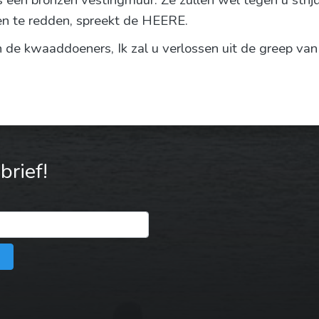
 als een bronzen vestingmuur. Ze zullen wel tegen u stri
en te redden, spreekt de HEERE.
an de kwaaddoeners, Ik zal u verlossen uit de greep va
rief!