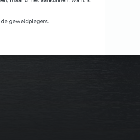
jden, maar u niet aankunnen, want Ik
n de geweldplegers.