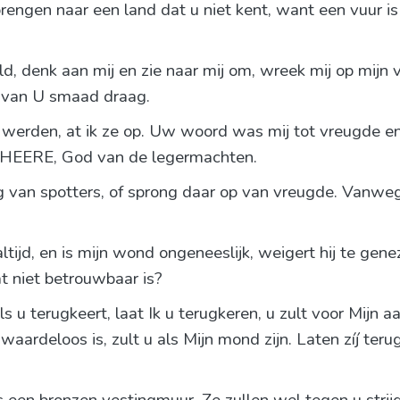
rengen naar een land dat u niet kent, want een vuur is
d, denk aan mij en zie naar mij om, wreek mij op mijn
e van U smaad draag.
rden, at ik ze op. Uw woord was mij tot vreugde en t
, HEERE, God van de legermachten.
ing van spotters, of sprong daar op van vreugde. Vanw
altijd, en is mijn wond ongeneeslijk, weigert hij te gen
t niet betrouwbaar is?
u terugkeert, laat Ik u terugkeren, u zult voor Mijn 
waardeloos is, zult u als Mijn mond zijn. Laten zíj ter