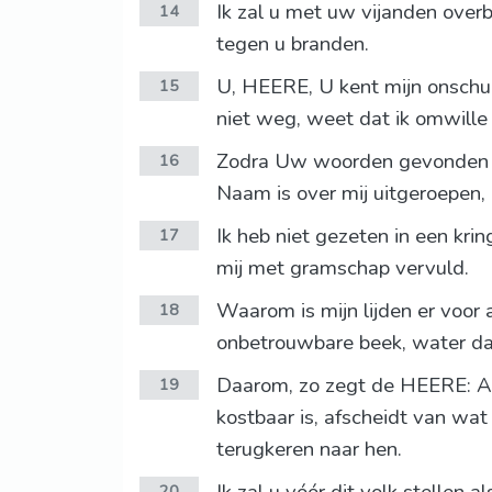
Ik zal u met uw vijanden overb
14
tegen u branden.
U, HEERE, U kent mijn onschul
15
niet weg, weet dat ik omwill
Zodra Uw woorden gevonden we
16
Naam is over mij uitgeroepen
Ik heb niet gezeten in een kr
17
mij met gramschap vervuld.
Waarom is mijn lijden er voor 
18
onbetrouwbare beek, water da
Daarom, zo zegt de HEERE: Als 
19
kostbaar is, afscheidt van wat 
terugkeren naar hen.
20