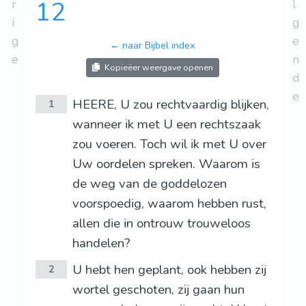
r
12
l
i
g
g
e
← naar Bijbel index
e
n
Kopieëer weergave openen
d
e
HEERE, U zou rechtvaardig blijken,
1
wanneer ik met U een rechtszaak
zou voeren. Toch wil ik met U over
Uw oordelen spreken. Waarom is
de weg van de goddelozen
voorspoedig, waarom hebben rust,
allen die in ontrouw trouweloos
handelen?
U hebt hen geplant, ook hebben zij
2
wortel geschoten, zij gaan hun