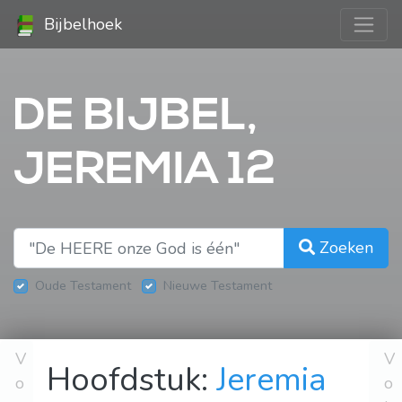
Bijbelhoek
DE BIJBEL,
JEREMIA 12
Zoeken
Oude Testament
Nieuwe Testament
V
V
Hoofdstuk:
Jeremia
o
o