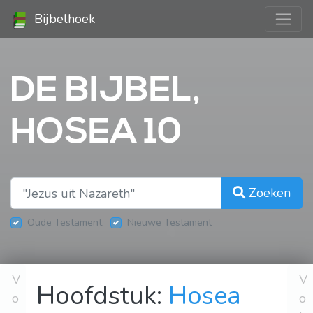
Bijbelhoek
DE BIJBEL,
HOSEA 10
Zoeken
Oude Testament
Nieuwe Testament
V
V
Hoofdstuk:
Hosea
o
o