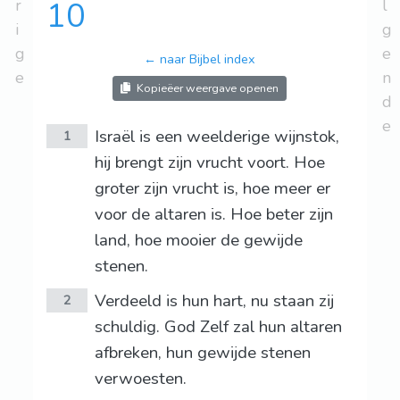
r
10
l
i
g
g
e
← naar Bijbel index
e
n
Kopieëer weergave openen
d
e
Israël is een weelderige wijnstok,
1
hij brengt zijn vrucht voort. Hoe
groter zijn vrucht is, hoe meer er
voor de altaren is. Hoe beter zijn
land, hoe mooier de gewijde
stenen.
Verdeeld is hun hart, nu staan zij
2
schuldig. God Zelf zal hun altaren
afbreken, hun gewijde stenen
verwoesten.