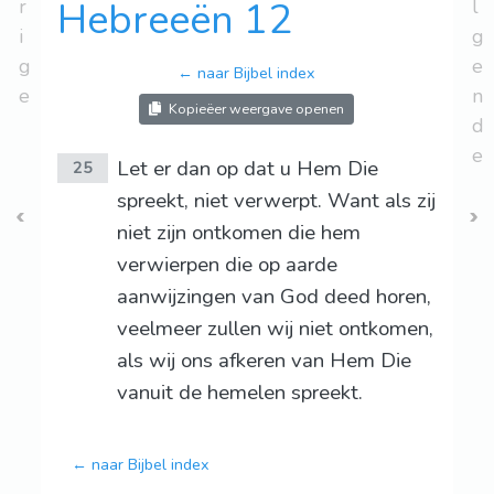
r
Hebreeën 12
l
i
g
g
e
← naar Bijbel index
e
n
Kopieëer weergave openen
d
e
Let er dan op dat u Hem Die
25
spreekt, niet verwerpt. Want als zij
niet zijn ontkomen die hem
verwierpen die op aarde
aanwijzingen van God deed horen,
veelmeer zullen wij niet ontkomen,
als wij ons afkeren van Hem Die
vanuit de hemelen spreekt.
← naar Bijbel index