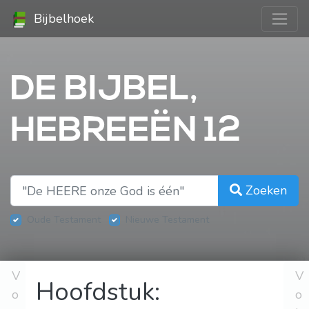
Bijbelhoek
DE BIJBEL,
HEBREEËN 12
Zoeken
Oude Testament
Nieuwe Testament
V
V
Hoofdstuk:
o
o