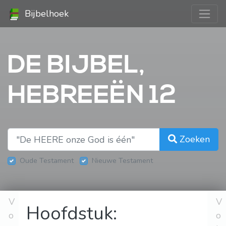
Bijbelhoek
DE BIJBEL,
HEBREEËN 12
Zoeken
Oude Testament
Nieuwe Testament
V
V
Hoofdstuk:
o
o