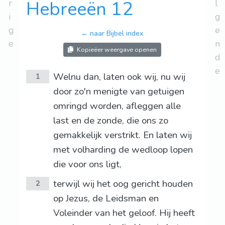
r
Hebreeën 12
l
i
g
g
e
← naar Bijbel index
e
n
Kopieëer weergave openen
d
e
Welnu dan, laten ook wij, nu wij
1
door zo'n menigte van getuigen
omringd worden, afleggen alle
last en de zonde, die ons zo
gemakkelijk verstrikt. En laten wij
met volharding de wedloop lopen
die voor ons ligt,
terwijl wij het oog gericht houden
2
op Jezus, de Leidsman en
Voleinder van het geloof. Hij heeft