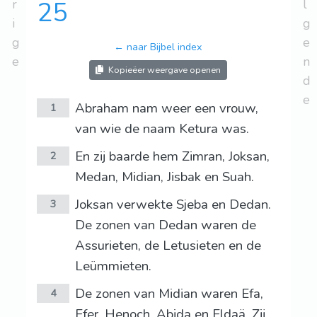
r
25
l
i
g
g
e
← naar Bijbel index
e
n
Kopieëer weergave openen
d
e
Abraham nam weer een vrouw,
1
van wie de naam Ketura was.
En zij baarde hem Zimran, Joksan,
2
Medan, Midian, Jisbak en Suah.
Joksan verwekte Sjeba en Dedan.
3
De zonen van Dedan waren de
Assurieten, de Letusieten en de
Leümmieten.
De zonen van Midian waren Efa,
4
Efer, Henoch, Abida en Eldaä. Zij