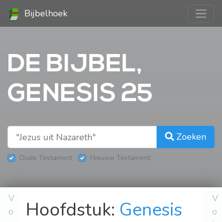
Bijbelhoek
DE BIJBEL,
GENESIS 25
Zoeken
Oude Testament
Nieuwe Testament
V
V
Hoofdstuk:
Genesis
o
o