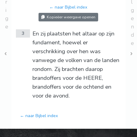
r
l
← naar Bijbel index
i
g
Kopieëer weergave openen
g
e
e
n
En zij plaatsten het altaar op zijn
3
d
fundament, hoewel er
e
verschrikking over hen was
vanwege de volken van de landen
rondom. Zij brachten daarop
brandoffers voor de HEERE,
brandoffers voor de ochtend en
voor de avond.
← naar Bijbel index