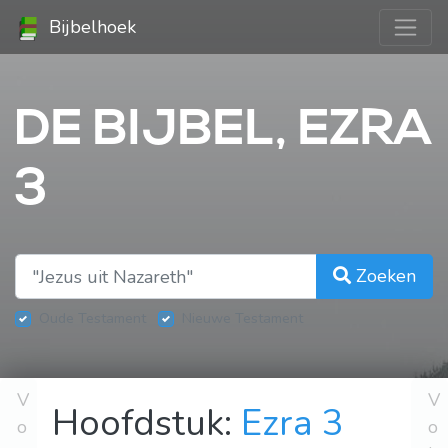
Bijbelhoek
DE BIJBEL, EZRA
3
Zoeken
Oude Testament
Nieuwe Testament
V
V
Hoofdstuk:
Ezra 3
o
o