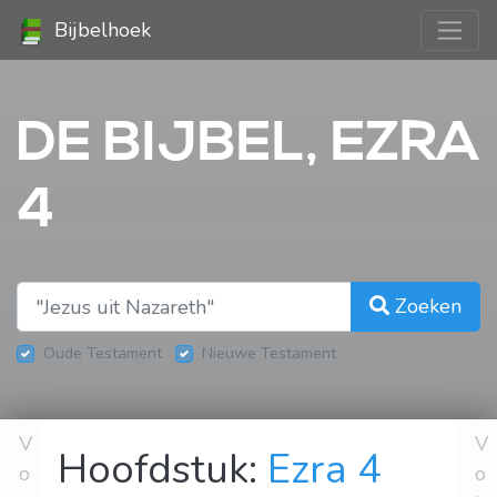
Bijbelhoek
DE BIJBEL, EZRA
4
Zoeken
Oude Testament
Nieuwe Testament
V
V
Hoofdstuk:
Ezra 4
o
o