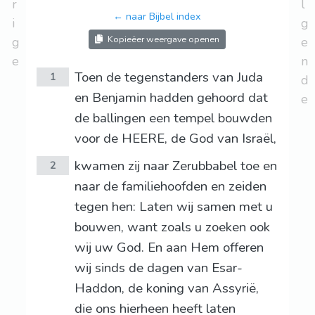
r
l
← naar Bijbel index
i
g
Kopieëer weergave openen
g
e
e
n
Toen de tegenstanders van Juda
1
d
en Benjamin hadden gehoord dat
e
de ballingen een tempel bouwden
voor de HEERE, de God van Israël,
kwamen zij naar Zerubbabel toe en
2
naar de familiehoofden en zeiden
tegen hen: Laten wij samen met u
bouwen, want zoals u zoeken ook
wij uw God. En aan Hem offeren
wij sinds de dagen van Esar-
Haddon, de koning van Assyrië,
die ons hierheen heeft laten