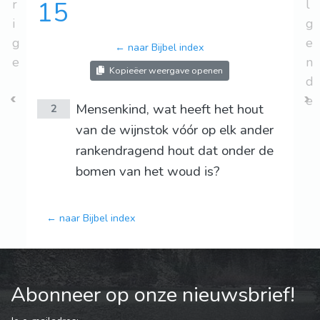
r
15
l
i
g
g
e
← naar Bijbel index
e
n
Kopieëer weergave openen
d
e
Mensenkind, wat heeft het hout
2
van de wijnstok vóór op elk ander
rankendragend hout dat onder de
bomen van het woud is?
← naar Bijbel index
Abonneer op onze nieuwsbrief!