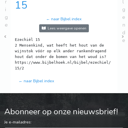
r
15
l
i
g
g
e
← naar Bijbel index
e
n
Lees weergave openen
d
e
Ezechiël 15
2 Mensenkind, wat heeft het hout van de
wijnstok vóór op elk ander rankendragend
hout dat onder de bomen van het woud is?
https://www.bijbelhoek.nl/bijbel/ezechiel/
← naar Bijbel index
Abonneer op onze nieuwsbrief!
Je e-mailadres: