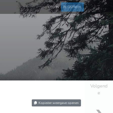
LOG IN
REGISTREER
Volgend
e
Kopieëer weergave openen