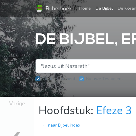
Bijbelhoek
(current)
Home
De Bijbel
De Kora
DE BIJBEL, E
Oude Testament
Nieuwe Testament
Vorige
Hoofdstuk:
Efeze 3
← naar Bijbel index