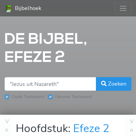
Bijbelhoek
DE BIJBEL,
EFEZE 2
Zoeken
Oude Testament
Nieuwe Testament
V
V
Hoofdstuk:
Efeze 2
o
o