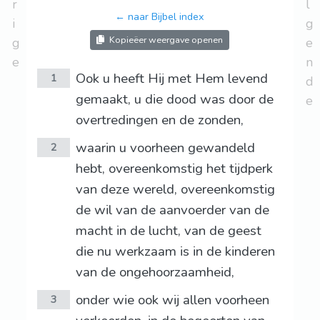
r
l
← naar Bijbel index
i
g
Kopieëer weergave openen
g
e
e
n
Ook u heeft Hij met Hem levend
1
d
gemaakt, u die dood was door de
e
overtredingen en de zonden,
waarin u voorheen gewandeld
2
hebt, overeenkomstig het tijdperk
van deze wereld, overeenkomstig
de wil van de aanvoerder van de
macht in de lucht, van de geest
die nu werkzaam is in de kinderen
van de ongehoorzaamheid,
onder wie ook wij allen voorheen
3