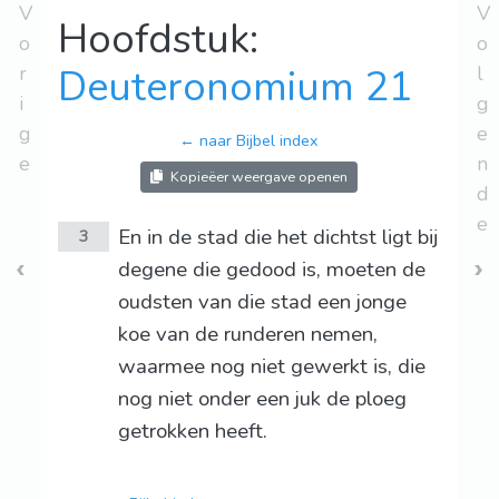
V
V
Hoofdstuk:
o
o
r
Deuteronomium 21
l
i
g
g
e
← naar Bijbel index
e
n
Kopieëer weergave openen
d
e
En in de stad die het dichtst ligt bij
3
degene die gedood is, moeten de
oudsten van die stad een jonge
koe van de runderen nemen,
waarmee nog niet gewerkt is, die
nog niet onder een juk de ploeg
getrokken heeft.