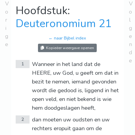
V
V
Hoofdstuk:
o
o
r
Deuteronomium 21
l
i
g
g
e
← naar Bijbel index
e
n
Kopieëer weergave openen
d
e
Wanneer in het land dat de
1
HEERE, uw God, u geeft om dat in
bezit te nemen, iemand gevonden
wordt die gedood is, liggend in het
open veld, en niet bekend is wie
hem doodgeslagen heeft,
dan moeten uw oudsten en uw
2
rechters eropuit gaan om de