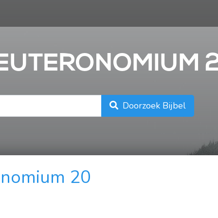
n
 DEUTERONOMIUM 
Doorzoek Bijbel
onomium 20