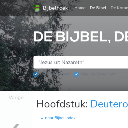
Bijbelhoek
(current)
Home
De Bijbel
De Kora
DE BIJBEL,
Oude Testament
Nieuwe Testament
Vorige
Hoofdstuk:
Deuter
← naar Bijbel index