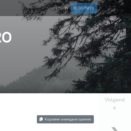
LOG IN
REGISTREER
20
Volgend
e
Kopieëer weergave openen