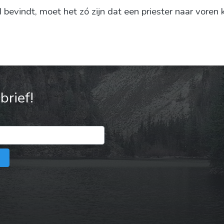
jd bevindt, moet het zó zijn dat een priester naar voren
rief!