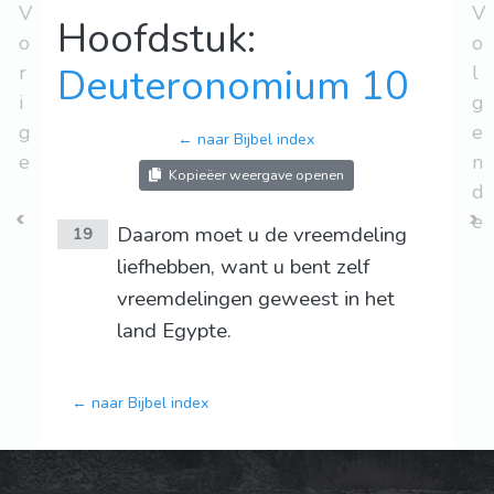
V
V
Hoofdstuk:
o
o
r
Deuteronomium 10
l
i
g
g
e
← naar Bijbel index
e
n
Kopieëer weergave openen
d
e
Daarom moet u de vreemdeling
19
liefhebben, want u bent zelf
vreemdelingen geweest in het
land Egypte.
← naar Bijbel index