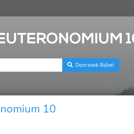
n
DEUTERONOMIUM 1
Doorzoek Bijbel
onomium 10