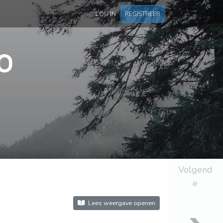
LOG IN
REGISTREER
0
Volgend
e
Lees weergave openen