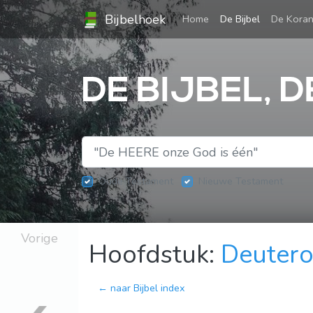
Bijbelhoek
(current)
Home
De Bijbel
De Kora
DE BIJBEL, 
Oude Testament
Nieuwe Testament
Vorige
Hoofdstuk:
Deuter
← naar Bijbel index