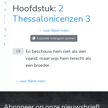
V
Hoofdstuk:
2
o
r
Thessalonicenzen 3
i
g
← naar Bijbel index
e
Kopieëer weergave openen
En beschouw hem niet als een
15
vijand, maar wijs hem terecht als
een broeder.
← naar Bijbel index
Abonneer op onze nieuwsbrief!