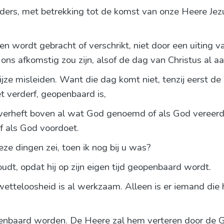
eders, met betrekking tot de komst van onze Heere Jez
en wordt gebracht of verschrikt, niet door een uiting v
 ons afkomstig zou zijn, alsof de dag van Christus al a
ijze misleiden. Want die dag komt niet, tenzij eerst d
t verderf, geopenbaard is,
 verheft boven al wat God genoemd of als God vereerd 
f als God voordoet.
deze dingen zei, toen ik nog bij u was?
t, opdat hij op zijn eigen tijd geopenbaard wordt.
tteloosheid is al werkzaam. Alleen is er iemand die h
enbaard worden. De Heere zal hem verteren door de 