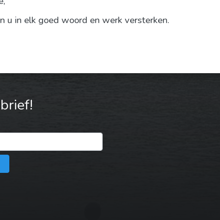
e,
 u in elk goed woord en werk versterken.
rief!