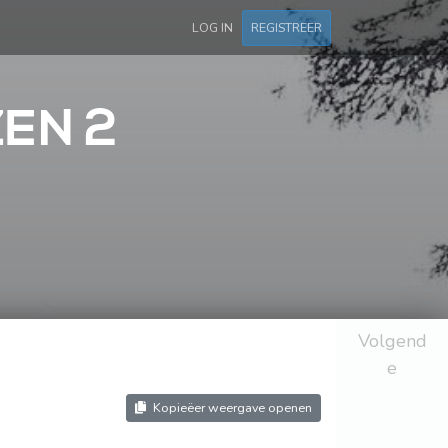
LOG IN
REGISTREER
ZEN 2
Volgend
e
Kopieëer weergave openen