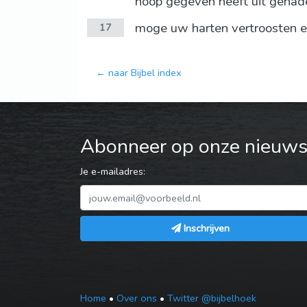
hoop gegeven heeft uit genad
moge uw harten vertroosten en
17
← naar Bijbel index
Abonneer op onze nieuwsb
Je e-mailadres:
Inschrijven
Home
•
Over ons
•
Twitter @bijbelhoek