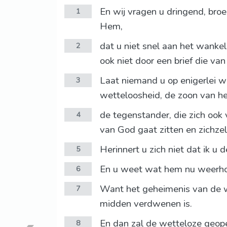
En wij vragen u dringend, bro
1
Hem,
dat u niet snel aan het wankel
2
ook niet door een brief die van
Laat niemand u op enigerlei w
3
wetteloosheid, de zoon van he
de tegenstander, die zich ook
4
van God gaat zitten en zichzel
Herinnert u zich niet dat ik u 
5
En u weet wat hem nu weerhoud
6
Want het geheimenis van de we
7
midden verdwenen is.
En dan zal de wetteloze geop
8