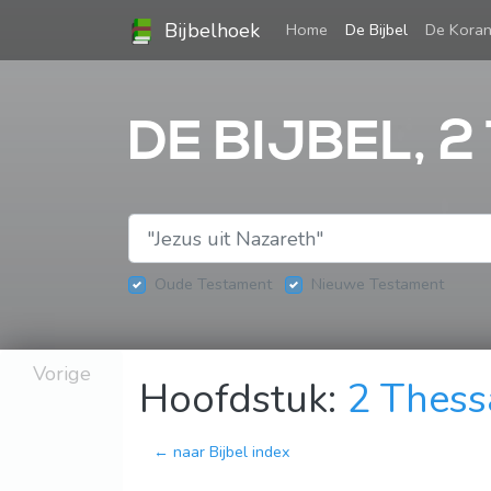
Bijbelhoek
(current)
Home
De Bijbel
De Kora
DE BIJBEL, 
Oude Testament
Nieuwe Testament
Vorige
Hoofdstuk:
2 Thess
← naar Bijbel index