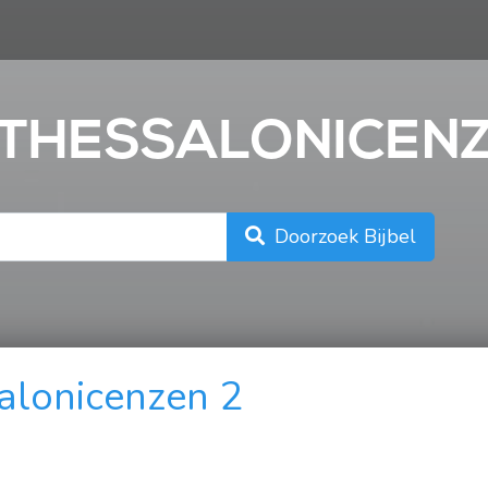
n
2 THESSALONICEN
Doorzoek Bijbel
alonicenzen 2