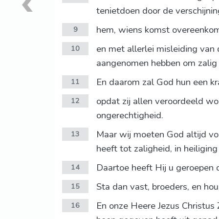
tenietdoen door de verschijning
hem, wiens komst overeenkomst
9
en met allerlei misleiding van
10
aangenomen hebben om zalig 
En daarom zal God hun een kra
11
opdat zij allen veroordeeld w
12
ongerechtigheid.
Maar wij moeten God altijd vo
13
heeft tot zaligheid, in heiligi
Daartoe heeft Hij u geroepen d
14
Sta dan vast, broeders, en ho
15
En onze Heere Jezus Christus 
16