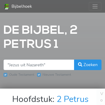
Bijbelhoek
DE BIJBEL, 2
PETRUS 1
Zoeken
Oude Testament
Nieuwe Testament
V
Hoofdstuk:
2 Petrus
o