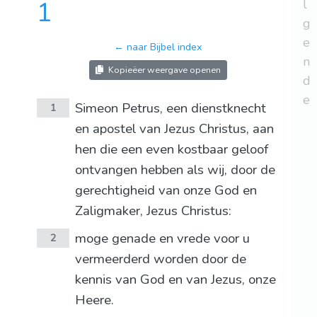
1
l
g
e
← naar Bijbel index
n
Kopieëer weergave openen
d
e
Simeon Petrus, een dienstknecht
1
en apostel van Jezus Christus, aan
hen die een even kostbaar geloof
ontvangen hebben als wij, door de
gerechtigheid van onze God en
Zaligmaker, Jezus Christus:
moge genade en vrede voor u
2
vermeerderd worden door de
kennis van God en van Jezus, onze
Heere.