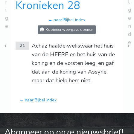
r
Kronieken 28
l
i
g
g
e
← naar Bijbel index
e
n
Kopieëer weergave openen
d
e
Achaz haalde weliswaar het huis
21
van de HEERE en het huis van de
koning en de vorsten leeg, en gaf
dat aan de koning van Assyrië,
maar dat hielp hem niet.
← naar Bijbel index
Abonneer op onze nieuwsbrief!