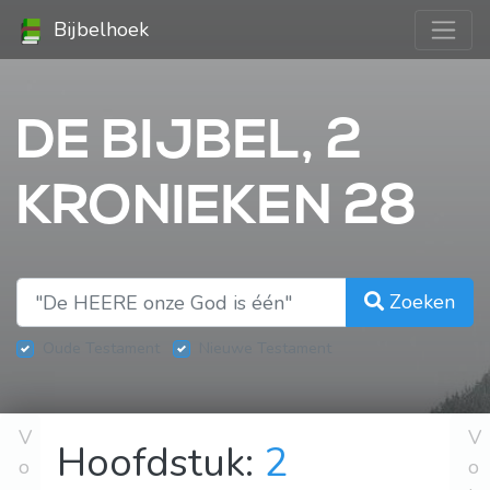
Bijbelhoek
DE BIJBEL, 2
KRONIEKEN 28
Zoeken
Oude Testament
Nieuwe Testament
V
V
Hoofdstuk:
2
o
o