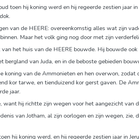
oud toen hij koning werd en hij regeerde zestien jaar 
dok.
ogen van de HEERE: overeenkomstig alles wat zijn vade
nnen. Maar het volk ging nog door met zijn verderfelij
t van het huis van de HEERE bouwde. Hij bouwde ook 
et bergland van Juda, en in de beboste gebieden bouwd
 de koning van de Ammonieten en hen overwon, zodat 
izend kor tarwe, en tienduizend kor gerst gaven. De A
rde jaar.
e, want hij richtte zijn wegen voor het aangezicht van 
enis van Jotham, al zijn oorlogen en zijn wegen, zie, 
toen hij koning werd, en hij regeerde zestien jaar in Jer