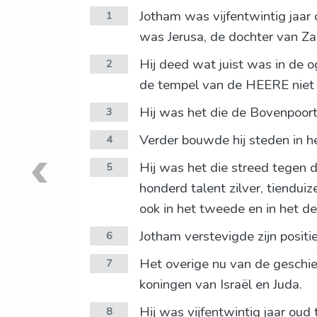
Jotham was vijfentwintig jaar 
1
was Jerusa, de dochter van Za
Hij deed wat juist was in de 
2
de tempel van de HEERE niet bi
Hij was het die de Bovenpoor
3
Verder bouwde hij steden in h
4
Hij was het die streed tegen
5
honderd talent zilver, tiendu
ook in het tweede en in het de
Jotham verstevigde zijn positi
6
Het overige nu van de geschied
7
koningen van Israël en Juda.
Hij was vijfentwintig jaar oud 
8