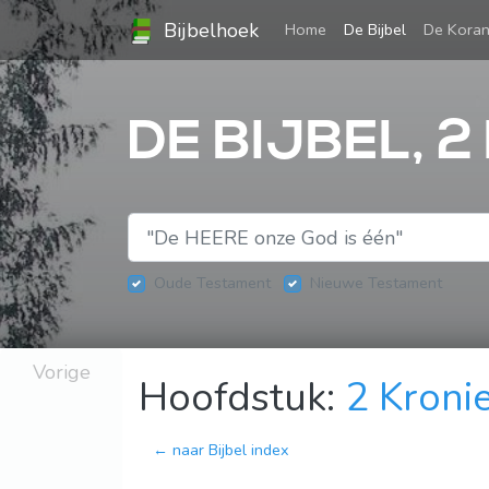
Bijbelhoek
(current)
Home
De Bijbel
De Kora
DE BIJBEL, 2
Oude Testament
Nieuwe Testament
Vorige
Hoofdstuk:
2 Kroni
← naar Bijbel index