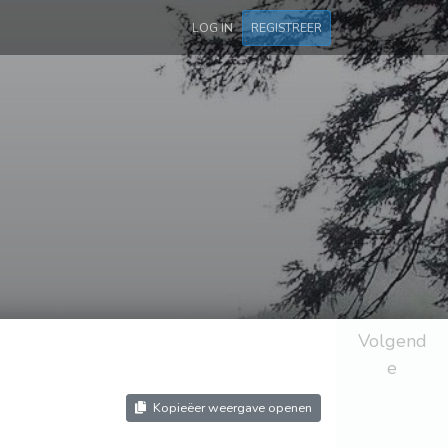
LOG IN
REGISTREER
Volgend
e
Kopieëer weergave openen