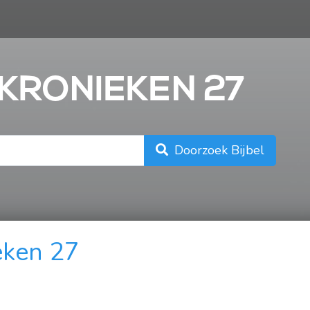
n
 KRONIEKEN 27
Doorzoek Bijbel
eken 27