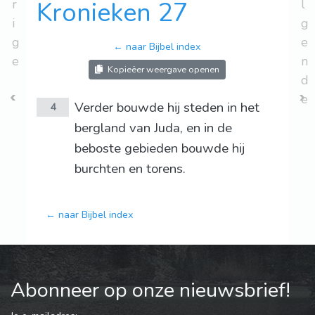
r
Kronieken 27
l
i
g
g
e
← naar Bijbel index
e
n
Kopieëer weergave openen
d
e
Verder bouwde hij steden in het
4
bergland van Juda, en in de
beboste gebieden bouwde hij
burchten en torens.
← naar Bijbel index
Abonneer op onze nieuwsbrief!