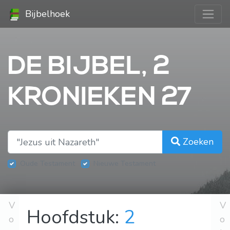
Bijbelhoek
DE BIJBEL, 2
KRONIEKEN 27
Zoeken
Oude Testament
Nieuwe Testament
V
V
Hoofdstuk:
2
o
o