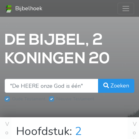
Bijbelhoek
DE BIJBEL, 2
KONINGEN 20
Zoeken
Oude Testament
Nieuwe Testament
V
V
Hoofdstuk:
2
o
o