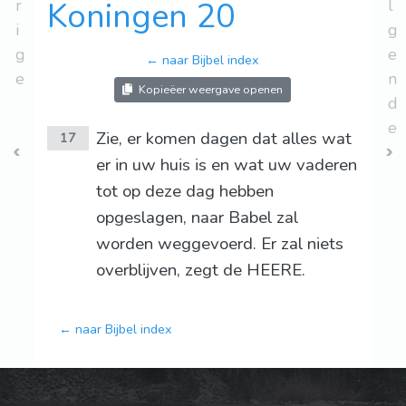
r
Koningen 20
l
i
g
g
e
← naar Bijbel index
e
n
Kopieëer weergave openen
d
e
Zie, er komen dagen dat alles wat
17
er in uw huis is en wat uw vaderen
tot op deze dag hebben
opgeslagen, naar Babel zal
worden weggevoerd. Er zal niets
overblijven, zegt de HEERE.
← naar Bijbel index