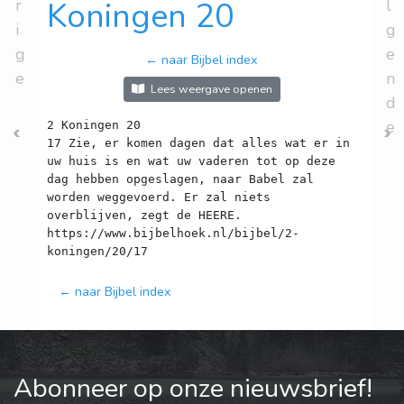
r
Koningen 20
l
i
g
g
e
← naar Bijbel index
e
n
Lees weergave openen
d
e
2 Koningen 20
17 Zie, er komen dagen dat alles wat er in
uw huis is en wat uw vaderen tot op deze
dag hebben opgeslagen, naar Babel zal
worden weggevoerd. Er zal niets
overblijven, zegt de HEERE.
https://www.bijbelhoek.nl/bijbel/2-
← naar Bijbel index
Abonneer op onze nieuwsbrief!