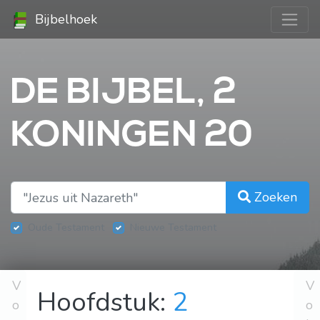
Bijbelhoek
DE BIJBEL, 2
KONINGEN 20
Zoeken
Oude Testament
Nieuwe Testament
V
V
Hoofdstuk:
2
o
o