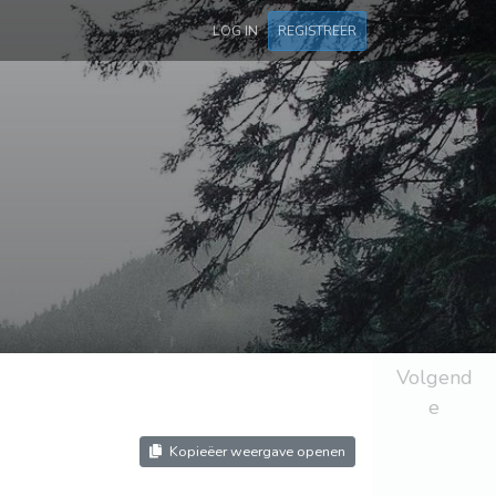
LOG IN
REGISTREER
Volgend
e
Kopieëer weergave openen