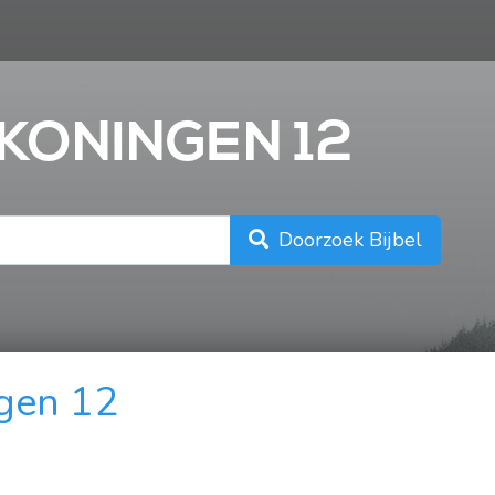
n
 KONINGEN 12
Doorzoek Bijbel
gen 12