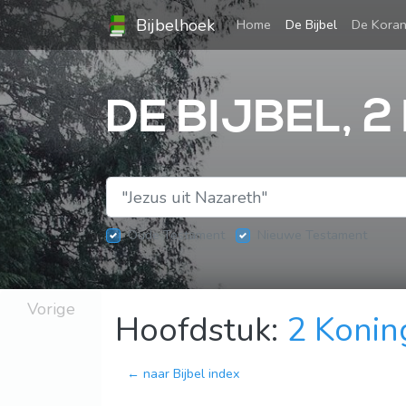
Bijbelhoek
(current)
Home
De Bijbel
De Kora
DE BIJBEL, 2
Oude Testament
Nieuwe Testament
Vorige
Hoofdstuk:
2 Konin
← naar Bijbel index