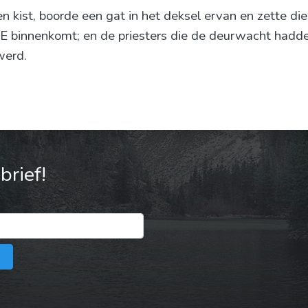
n kist, boorde een gat in het deksel ervan en zette die
 binnenkomt; en de priesters die de deurwacht hadden,
werd.
rief!