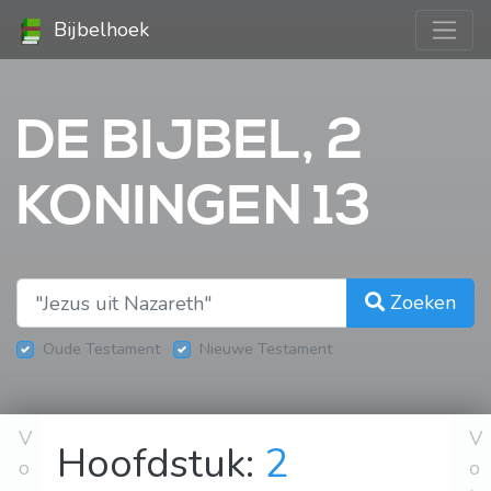
Bijbelhoek
DE BIJBEL, 2
KONINGEN 13
Zoeken
Oude Testament
Nieuwe Testament
V
V
Hoofdstuk:
2
o
o