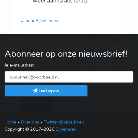
weer aan Israël terug.
← naar Bijbel index
Abonneer op onze nieuwsbrief!
Je e-mailadres:
Inschrijven
Home
•
Over ons
•
Twitter @bijbelhoek
Copyright © 2017–2026
Bijbelhoek
.