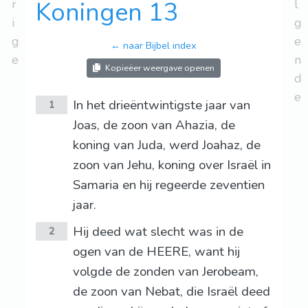
r
Koningen 13
l
i
g
g
e
← naar Bijbel index
e
n
Kopieëer weergave openen
d
e
In het drieëntwintigste jaar van
1
Joas, de zoon van Ahazia, de
koning van Juda, werd Joahaz, de
zoon van Jehu, koning over Israël in
Samaria en hij regeerde zeventien
jaar.
Hij deed wat slecht was in de
2
ogen van de HEERE, want hij
volgde de zonden van Jerobeam,
de zoon van Nebat, die Israël deed