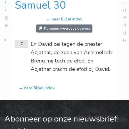
r
Samuel 30
l
i
g
g
e
← naar Bijbel index
e
n
Kopieëer weergave openen
d
e
En David zei tegen de priester
7
Abjathar, de zoon van Achimelech:
Breng mij toch de efod. En
Abjathar bracht de efod bij David.
← naar Bijbel index
Abonneer op onze nieuwsbrief!