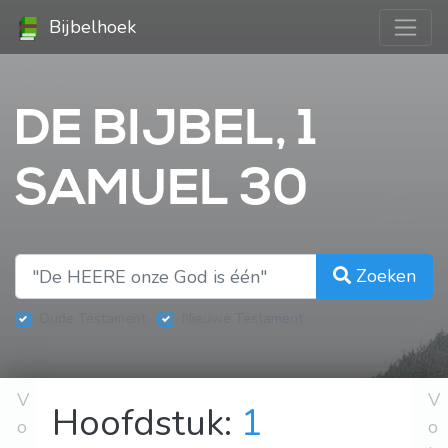
Bijbelhoek
DE BIJBEL, 1
SAMUEL 30
Zoeken
Oude Testament
Nieuwe Testament
V
V
Hoofdstuk:
1
o
o