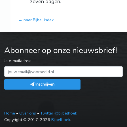
zeven dagen.
← naar Bijbel index
Abonneer op onze nieuwsbrief!
Je e-mailadres:
Inschrijven
Home
•
Over ons
•
Twitter @bijbelhoek
Copyright © 2017–2026
Bijbelhoek
.