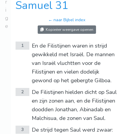
r
Samuel 31
i
g
← naar Bijbel index
e
Kopieëer weergave openen
En de Filistijnen waren in strijd
1
gewikkeld met Israël. De mannen
van Israël vluchtten voor de
Filistijnen en vielen dodelijk
gewond op het gebergte Gilboa.
De Filistijnen hielden dicht op Saul
2
en zijn zonen aan, en de Filistijnen
doodden Jonathan, Abinadab en
Malchisua, de zonen van Saul.
De strijd tegen Saul werd zwaar:
3