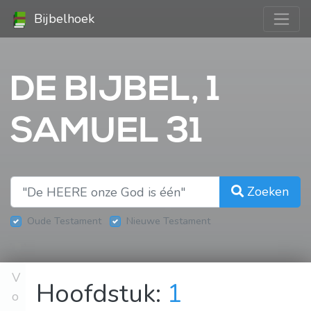
Bijbelhoek
DE BIJBEL, 1
SAMUEL 31
Zoeken
Oude Testament
Nieuwe Testament
V
Hoofdstuk:
1
o