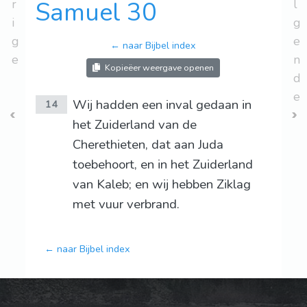
r
Samuel 30
l
i
g
g
e
← naar Bijbel index
e
n
Kopieëer weergave openen
d
e
Wij hadden een inval gedaan in
14
het Zuiderland van de
Cherethieten, dat aan Juda
toebehoort, en in het Zuiderland
van Kaleb; en wij hebben Ziklag
met vuur verbrand.
← naar Bijbel index