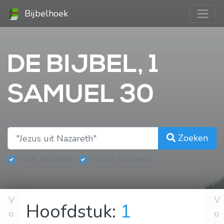
Bijbelhoek
DE BIJBEL, 1
SAMUEL 30
Zoeken
Oude Testament
Nieuwe Testament
V
V
Hoofdstuk:
1
o
o