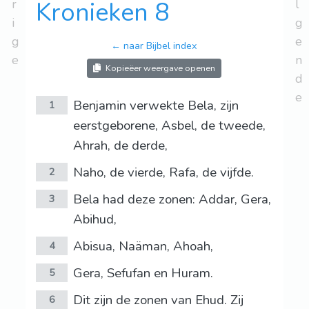
r
Kronieken 8
l
i
g
g
e
← naar Bijbel index
e
n
Kopieëer weergave openen
d
e
Benjamin verwekte Bela, zijn
1
eerstgeborene, Asbel, de tweede,
Ahrah, de derde,
Naho, de vierde, Rafa, de vijfde.
2
Bela had deze zonen: Addar, Gera,
3
Abihud,
Abisua, Naäman, Ahoah,
4
Gera, Sefufan en Huram.
5
Dit zijn de zonen van Ehud. Zij
6