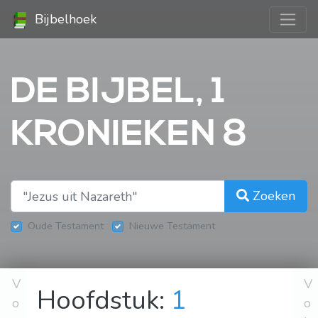
Bijbelhoek
DE BIJBEL, 1
KRONIEKEN 8
Zoeken
Oude Testament
Nieuwe Testament
V
V
Hoofdstuk:
1
o
o