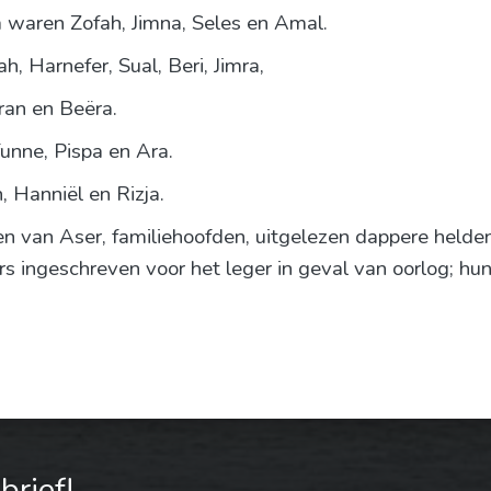
 waren Zofah, Jimna, Seles en Amal.
 Harnefer, Sual, Beri, Jimra,
ran en Beëra.
unne, Pispa en Ara.
 Hanniël en Rizja.
 van Aser, familiehoofden, uitgelezen dappere helden,
rs ingeschreven voor het leger in geval van oorlog; h
rief!