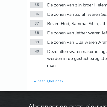
De zonen van zijn broer Helem
35
De zonen van Zofah waren Suah,
36
Bezer, Hod, Samma, Silsa, Jith
37
De zonen van Jether waren Jef
38
De zonen van Ulla waren Arah,
39
Deze allen waren nakomelingen
40
werden in de geslachtsregiste
man.
← naar Bijbel index
Abonneer op onze nieuwsb