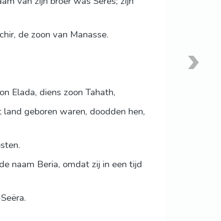
m van zijn broer was Seres; zijn
chir, de zoon van Manasse.
on Elada, diens zoon Tahath,
et land geboren waren, doodden hen,
sten.
de naam Beria, omdat zij in een tijd
Seëra.