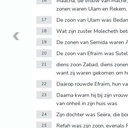
Maächa, de vrouw van Machir, 
16
zonen waren Ulam en Rekem.
De zoon van Ulam was Bedan. 
17
Wat zijn zuster Molecheth betr
18
De zonen van Semida waren Ah
19
De zoon van Efraïm was Sutela
20
diens zoon Zabad, diens zonen
21
want zij waren gekomen om h
Daarop rouwde Efraïm, hun va
22
Daarna kwam hij bij zijn vrouw
23
van onheil in zijn huis was.
Zijn dochter was Seëra, die
24
Refah was zijn zoon, evenals 
25