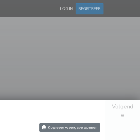
LOG IN
REGISTREER
Volgend
e
Kopieëer weergave openen