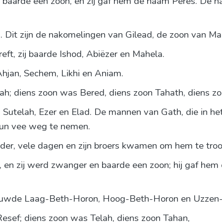
baarde een zoon, en zij gaf hem de naam Peres. De naa
Dit zijn de nakomelingen van Gilead, de zoon van Ma
eft, zij baarde Ishod, Abiëzer en Mahela.
jan, Sechem, Likhi en Aniam.
h; diens zoon was Bered, diens zoon Tahath, diens zo
 Sutelah, Ezer en Elad. De mannen van Gath, die in h
un vee weg te nemen.
der, vele dagen en zijn broers kwamen om hem te troo
, en zij werd zwanger en baarde een zoon; hij gaf hem 
 bouwde Laag-Beth-Horon, Hoog-Beth-Horon en Uzzen-
Resef; diens zoon was Telah, diens zoon Tahan,