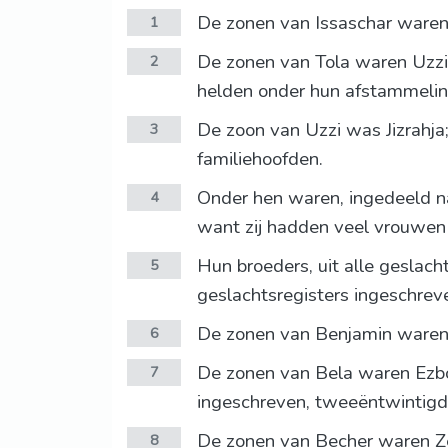
De zonen van Issaschar waren T
1
De zonen van Tola waren Uzzi, 
2
helden onder hun afstammelin
De zoon van Uzzi was Jizrahja; 
3
familiehoofden.
Onder hen waren, ingedeeld n
4
want zij hadden veel vrouwen
Hun broeders, uit alle geslach
5
geslachtsregisters ingeschrev
De zonen van Benjamin waren B
6
De zonen van Bela waren Ezbon, 
7
ingeschreven, tweeëntwintigd
De zonen van Becher waren Zem
8