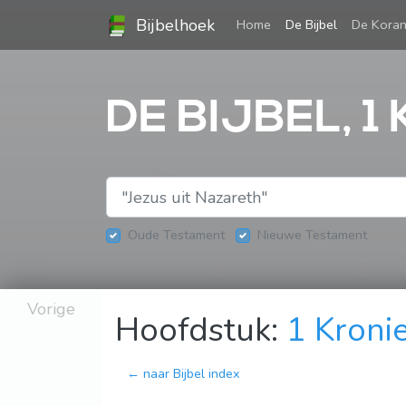
Bijbelhoek
(current)
Home
De Bijbel
De Kora
DE BIJBEL, 1
Oude Testament
Nieuwe Testament
Vorige
Hoofdstuk:
1 Kroni
← naar Bijbel index