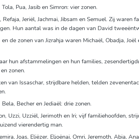
ola, Pua, Jasib en Simron: vier zonen.
Refaja, Jeriël, Jachmai, Jibsam en Semuel. Zij waren f
gen. Hun aantal was in de dagen van David tweeëntw
en de zonen van Jizrahja waren Michaël, Obadja, Joël en 
aar hun afstammelingen en hun families, zesendertig
 en zonen.
ten van Issaschar, strijdbare helden, telden zevenenta
en.
ela, Becher en Jediaël: drie zonen.
Uzzi, Uzziël, Jerimoth en Iri; vijf familiehoofden, stri
uizend vierendertig man.
ira, Joas, Eliëzer, Eljoënai, Omri, Jeremoth, Abia, A