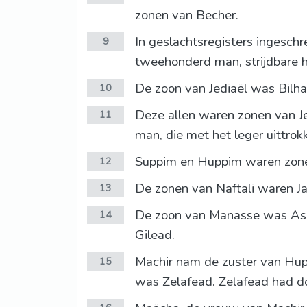
zonen van Becher.
In geslachtsregisters ingesch
9
tweehonderd man, strijdbare 
De zoon van Jediaël was Bilha
10
Deze allen waren zonen van Je
11
man, die met het leger uittrokk
Suppim en Huppim waren zone
12
De zonen van Naftali waren Jah
13
De zoon van Manasse was Asrië
14
Gilead.
Machir nam de zuster van Hu
15
was Zelafead. Zelafead had d