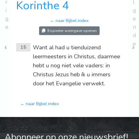
r
Korinthe 4
l
i
g
g
e
← naar Bijbel index
e
n
Kopieëer weergave openen
d
e
Want al had u tienduizend
15
leermeesters in Christus, daarmee
hebt u nog niet vele vaders: in
Christus Jezus heb ík u immers
door het Evangelie verwekt.
← naar Bijbel index
Abonneer op onze nieuwsbrief!