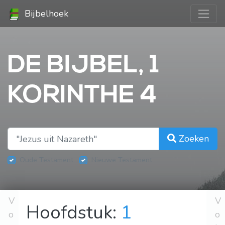
Bijbelhoek
DE BIJBEL, 1
KORINTHE 4
Zoeken
Oude Testament
Nieuwe Testament
V
V
Hoofdstuk:
1
o
o