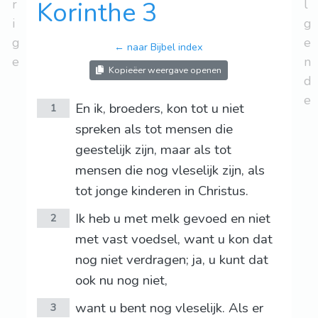
r
Korinthe 3
l
i
g
g
e
← naar Bijbel index
e
n
Kopieëer weergave openen
d
e
En ik, broeders, kon tot u niet
1
spreken als tot mensen die
geestelijk zijn, maar als tot
mensen die nog vleselijk zijn, als
tot jonge kinderen in Christus.
Ik heb u met melk gevoed en niet
2
met vast voedsel, want u kon dat
nog niet verdragen; ja, u kunt dat
ook nu nog niet,
want u bent nog vleselijk. Als er
3