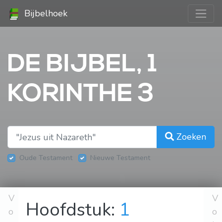
Bijbelhoek
DE BIJBEL, 1
KORINTHE 3
Zoeken
Oude Testament
Nieuwe Testament
V
V
Hoofdstuk:
1
o
o