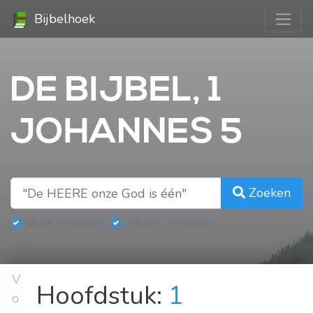
Bijbelhoek
DE BIJBEL, 1
JOHANNES 5
Zoeken
Oude Testament
Nieuwe Testament
V
Hoofdstuk:
1
o