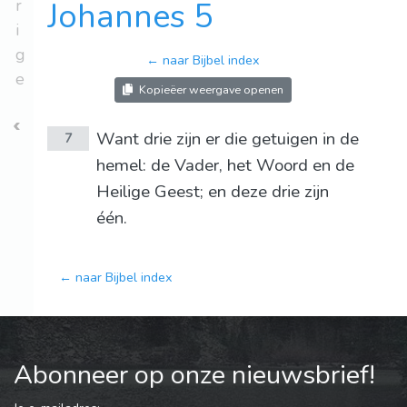
r
Johannes 5
i
g
← naar Bijbel index
e
Kopieëer weergave openen
Want drie zijn er die getuigen in de
7
hemel: de Vader, het Woord en de
Heilige Geest; en deze drie zijn
één.
← naar Bijbel index
Abonneer op onze nieuwsbrief!