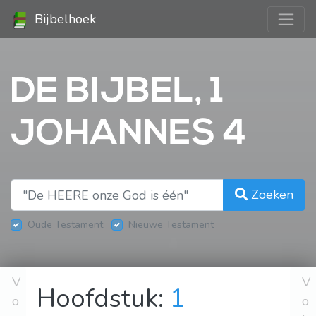
Bijbelhoek
DE BIJBEL, 1
JOHANNES 4
Zoeken
Oude Testament
Nieuwe Testament
V
V
Hoofdstuk:
1
o
o