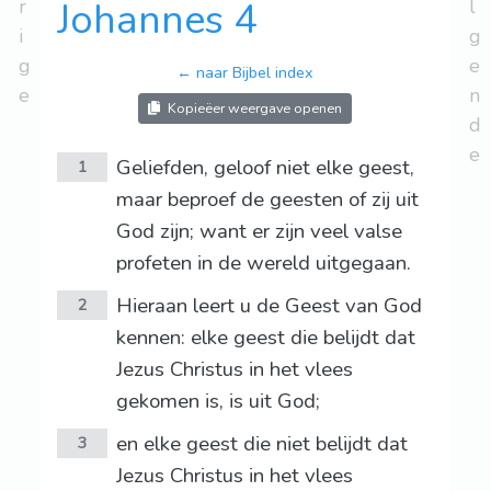
r
Johannes 4
l
i
g
g
e
← naar Bijbel index
e
n
Kopieëer weergave openen
d
e
Geliefden, geloof niet elke geest,
1
maar beproef de geesten of zij uit
God zijn; want er zijn veel valse
profeten in de wereld uitgegaan.
Hieraan leert u de Geest van God
2
kennen: elke geest die belijdt dat
Jezus Christus in het vlees
gekomen is, is uit God;
en elke geest die niet belijdt dat
3
Jezus Christus in het vlees