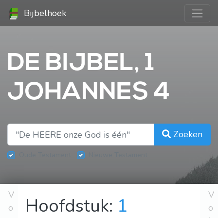
Bijbelhoek
DE BIJBEL, 1
JOHANNES 4
Zoeken
Oude Testament
Nieuwe Testament
V
V
Hoofdstuk:
1
o
o