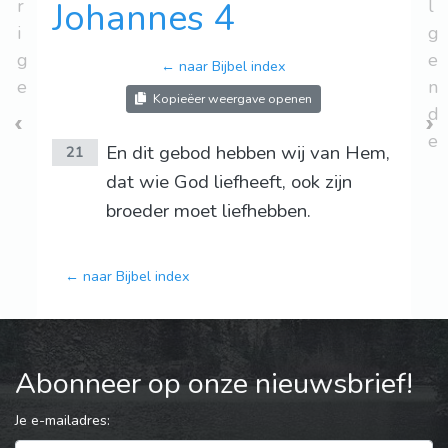
r
Johannes 4
l
i
g
g
e
← naar Bijbel index
e
n
Kopieëer weergave openen
d
e
En dit gebod hebben wij van Hem,
21
dat wie God liefheeft, ook zijn
broeder moet liefhebben.
← naar Bijbel index
Abonneer op onze nieuwsbrief!
Je e-mailadres: