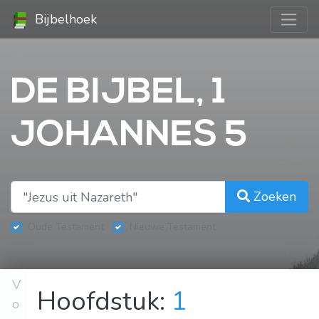
Bijbelhoek
DE BIJBEL, 1
JOHANNES 5
Zoeken
Oude Testament
Nieuwe Testament
V
Hoofdstuk:
1
o