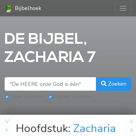
Bijbelhoek
DE BIJBEL,
ZACHARIA 7
Zoeken
Oude Testament
Nieuwe Testament
V
V
Hoofdstuk:
Zacharia
o
o