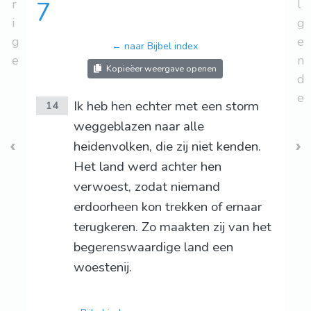
r
7
l
i
g
g
e
← naar Bijbel index
e
n
Kopieëer weergave openen
d
e
Ik heb hen echter met een storm
14
weggeblazen naar alle
heidenvolken, die zij niet kenden.
Het land werd achter hen
verwoest, zodat niemand
erdoorheen kon trekken of ernaar
terugkeren. Zo maakten zij van het
begerenswaardige land een
woestenij.