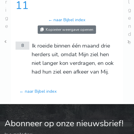
r
11
l
i
g
g
e
← naar Bijbel index
e
n
Kopieëer weergave openen
d
e
Ik roeide binnen één maand drie
8
herders uit, omdat Mijn ziel hen
niet langer kon verdragen, en ook
had hun ziel een afkeer van Mij.
← naar Bijbel index
Abonneer op onze nieuwsbrief!