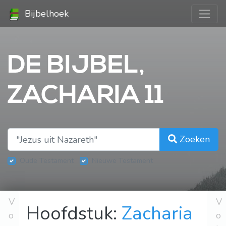
Bijbelhoek
DE BIJBEL,
ZACHARIA 11
Zoeken
Oude Testament
Nieuwe Testament
V
V
Hoofdstuk:
Zacharia
o
o