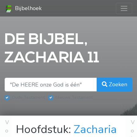
Bijbelhoek
DE BIJBEL,
ZACHARIA 11
Zoeken
Oude Testament
Nieuwe Testament
V
V
Hoofdstuk:
Zacharia
o
o