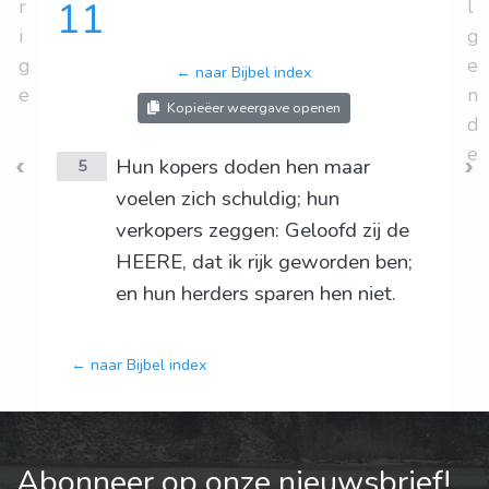
r
11
l
i
g
g
e
← naar Bijbel index
e
n
Kopieëer weergave openen
d
e
Hun kopers doden hen maar
5
voelen zich schuldig; hun
verkopers zeggen: Geloofd zij de
HEERE, dat ik rijk geworden ben;
en hun herders sparen hen niet.
← naar Bijbel index
Abonneer op onze nieuwsbrief!