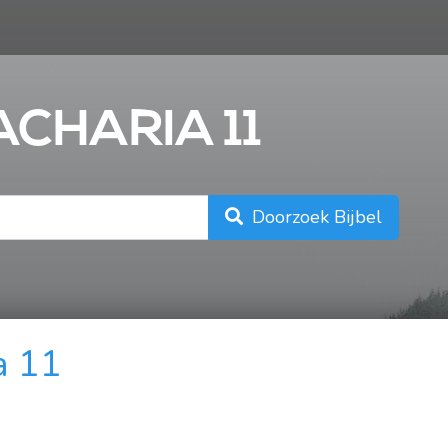
n
ACHARIA 11
Doorzoek Bijbel
a 11