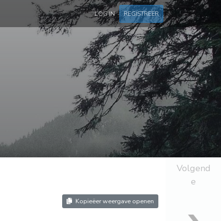
LOG IN
REGISTREER
Volgend
e
Kopieëer weergave openen