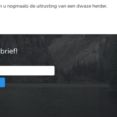
 u nogmaals de uitrusting van een dwaze herder.
rief!