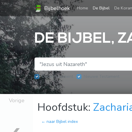
Bijbelhoek
(current)
Home
De Bijbel
De Kora
DE BIJBEL, Z
Oude Testament
Nieuwe Testament
Vorige
Hoofdstuk:
Zachari
← naar Bijbel index