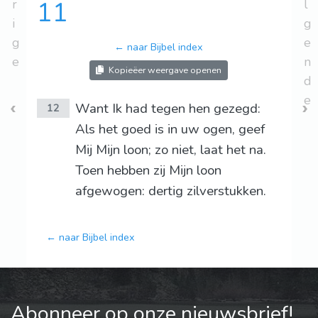
r
11
l
i
g
g
e
← naar Bijbel index
e
n
Kopieëer weergave openen
d
e
Want Ik had tegen hen gezegd:
12
Als het goed is in uw ogen, geef
Mij Mijn loon; zo niet, laat het na.
Toen hebben zij Mijn loon
afgewogen: dertig zilverstukken.
← naar Bijbel index
Abonneer op onze nieuwsbrief!