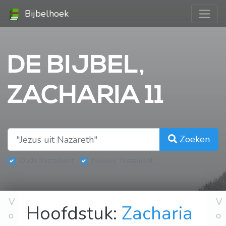
Bijbelhoek
DE BIJBEL,
ZACHARIA 11
Zoeken
Oude Testament
Nieuwe Testament
V
V
Hoofdstuk:
Zacharia
o
o