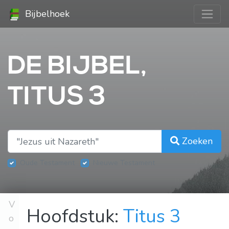
Bijbelhoek
DE BIJBEL,
TITUS 3
Zoeken
Oude Testament
Nieuwe Testament
V
Hoofdstuk:
Titus 3
o