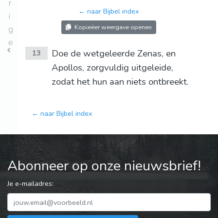
r
← naar Bijbel index
i
Kopieëer weergave openen
g
e
Doe de wetgeleerde Zenas, en
13
Apollos, zorgvuldig uitgeleide,
zodat het hun aan niets ontbreekt.
← naar Bijbel index
Abonneer op onze nieuwsbrief!
Je e-mailadres: