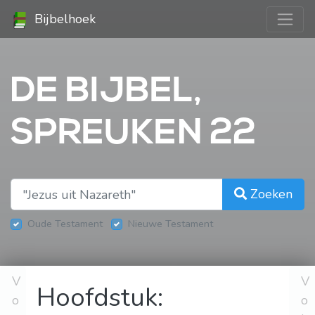
Bijbelhoek
DE BIJBEL,
SPREUKEN 22
Zoeken
Oude Testament
Nieuwe Testament
V
V
Hoofdstuk:
o
o