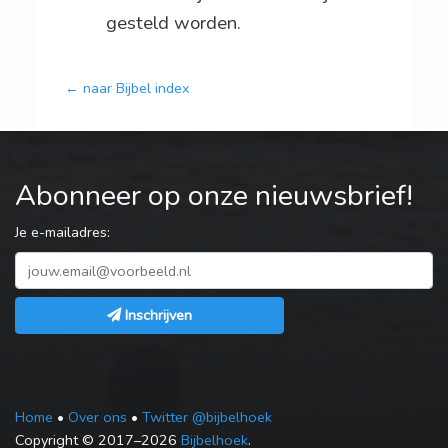
gesteld worden.
← naar Bijbel index
Abonneer op onze nieuwsbrief!
Je e-mailadres:
Inschrijven
Home
•
Over ons
•
Twitter @bijbelhoek
Copyright © 2017–2026
Bijbelhoek
.