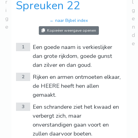
r
Spreuken 22
l
i
g
g
e
← naar Bijbel index
e
n
Kopieëer weergave openen
d
e
Een goede naam is verkieslijker
1
dan grote rijkdom, goede gunst
dan zilver en dan goud.
Rijken en armen ontmoeten elkaar,
2
de HEERE heeft hen allen
gemaakt.
Een schrandere ziet het kwaad en
3
verbergt zich, maar
onverstandigen gaan voort en
zullen daarvoor boeten.