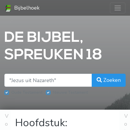
Bijbelhoek
DE BIJBEL,
SPREUKEN 18
Zoeken
Oude Testament
Nieuwe Testament
V
V
Hoofdstuk:
o
o