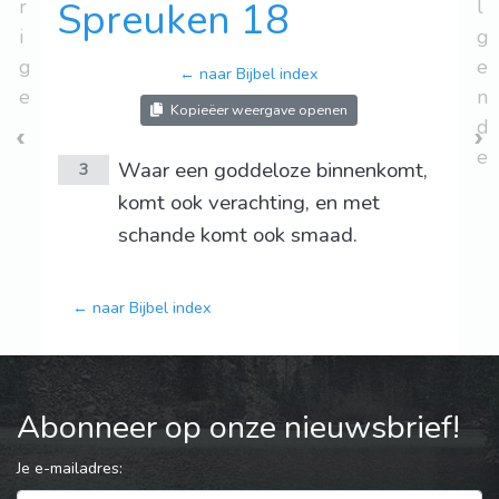
r
Spreuken 18
l
i
g
g
e
← naar Bijbel index
e
n
Kopieëer weergave openen
d
e
Waar een goddeloze binnenkomt,
3
komt ook verachting, en met
schande komt ook smaad.
← naar Bijbel index
Abonneer op onze nieuwsbrief!
Je e-mailadres: