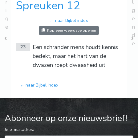
r
Spreuken 12
l
i
g
g
e
← naar Bijbel index
e
n
Kopieëer weergave openen
d
e
Een schrander mens houdt kennis
23
bedekt, maar het hart van de
dwazen roept dwaasheid uit.
← naar Bijbel index
Abonneer op onze nieuwsbrief!
Je e-mailadres: