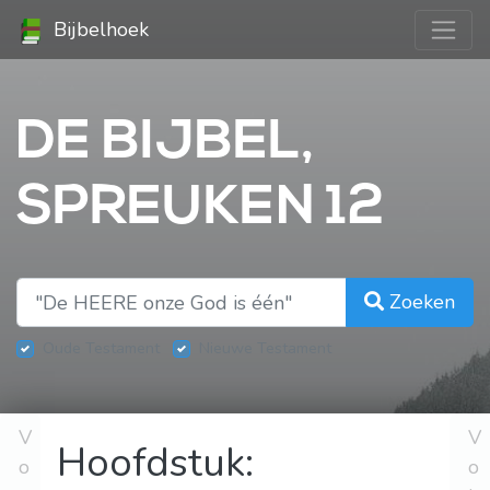
Bijbelhoek
DE BIJBEL,
SPREUKEN 12
Zoeken
Oude Testament
Nieuwe Testament
V
V
Hoofdstuk:
o
o