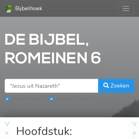
Bijbelhoek
DE BIJBEL,
ROMEINEN 6
Zoeken
Oude Testament
Nieuwe Testament
V
V
Hoofdstuk:
o
o