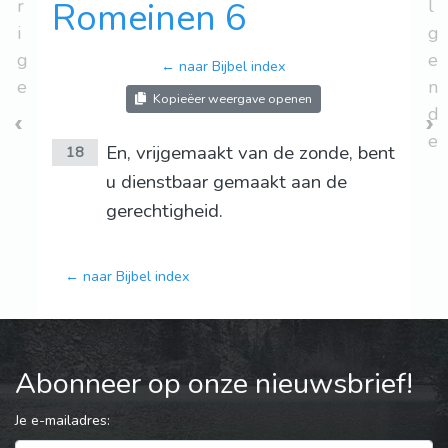
r
Romeinen 6
l
i
g
g
e
← naar Bijbel index
e
n
Kopieëer weergave openen
d
e
En, vrijgemaakt van de zonde, bent
18
u dienstbaar gemaakt aan de
gerechtigheid.
← naar Bijbel index
Abonneer op onze nieuwsbrief!
Je e-mailadres: