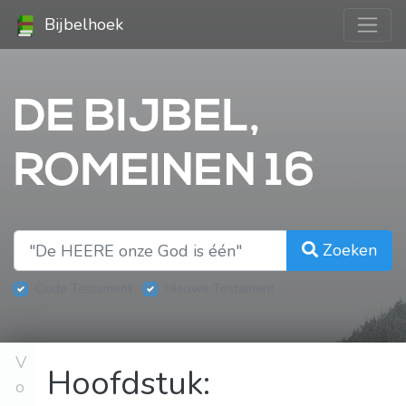
Bijbelhoek
DE BIJBEL,
ROMEINEN 16
Zoeken
Oude Testament
Nieuwe Testament
V
Hoofdstuk:
o