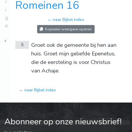
r
Romeinen 16
i
g
← naar Bijbel index
e
Kopieëer weergave openen
Groet ook de gemeente bij hen aan
5
huis. Groet mijn geliefde Epenetus,
die de eersteling is voor Christus
van Achaje.
← naar Bijbel index
Abonneer op onze nieuwsbrief!